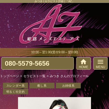
みつき | セラピスト詳細 | 「AZ」
10:00～翌1:00(受付9:00～翌0:00)
home
menu
080-5579-5656
HOME
MENU
トップページ
セラピスト一覧
みつき さんのプロフィール
スレンダー系
癒し系
お姉様系
明るく社交的