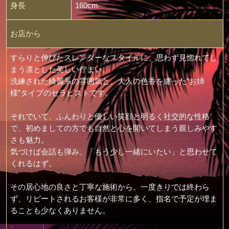
身長
160cm
お店から
すらりと伸びたスレンダーなスタイルに、思わず見惚れてし
まう凛とした美しい佇まい。
洗練された綺麗系の雰囲気と、大人の色香を纏った“お姉
様”タイプのセラピストです。
それでいて、ふんわりと優しい笑顔と明るく社交的な性格
で、初めましての方でも自然と心を開いてしまう親しみやす
さも魅力。
気づけば会話も弾み、「もう少し一緒にいたい」と思わせて
くれるはず。
その居心地の良さと丁寧な施術から、一度きりでは終わら
ず、リピートされるお客様が非常に多く、指名で予定が埋ま
ることも少なくありません。