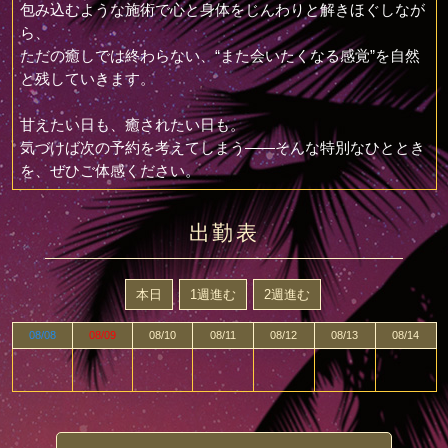
包み込むような施術で心と身体をじんわりと解きほぐしなが
ら、
ただの癒しでは終わらない、“また会いたくなる感覚”を自然
と残していきます。
甘えたい日も、癒されたい日も。
気づけば次の予約を考えてしまう――そんな特別なひととき
を、ぜひご体感ください。
出勤表
本日
1週進む
2週進む
08/08
08/09
08/10
08/11
08/12
08/13
08/14